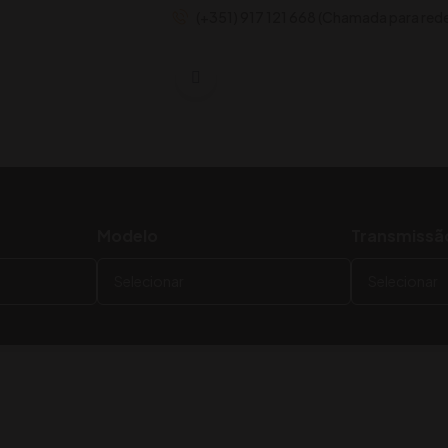
(+351) 917 121 668 (Chamada para rede
Home
Quem Somos
Ca
Modelo
Transmissã