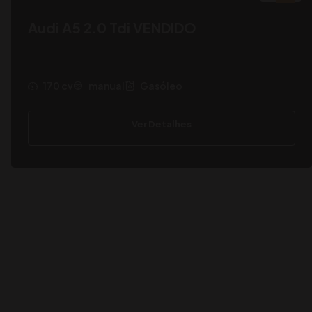
Audi A5 2.0 Tdi VENDIDO
170 cv
manual
Gasóleo
Ver Detalhes