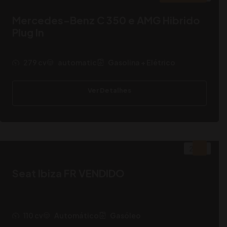
Mercedes-Benz C 350 e AMG Hibrido
Plug In
279 cv
automatic
Gasolina + Elétrico
Ver Detalhes
2021
Seat Ibiza FR VENDIDO
110 cv
Automático
Gasóleo