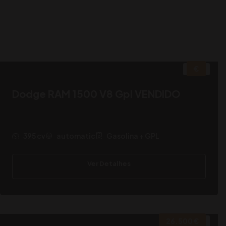
€
2019
Dodge RAM 1500 V8 Gpl VENDIDO
395 cv
automatic
Gasolina + GPL
Ver Detalhes
26.500 €
2018