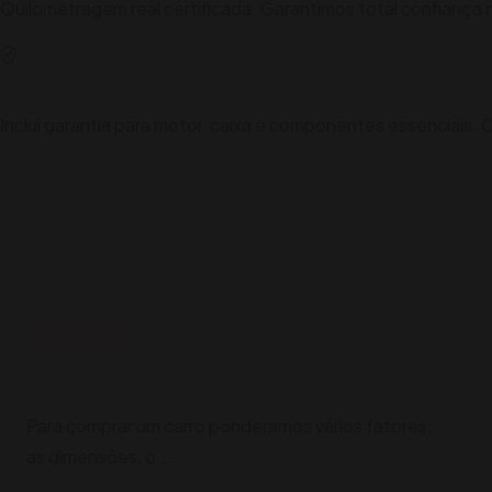
Quilometragem real certificada. Garantimos total confiança 
Garantia Auto
Inclui garantia para motor, caixa e componentes essenciai
Fique Atento
Notícias
Notícias
Que combustível escolher?
Para comprar um carro ponderamos vários fatores:
as dimensões, o...