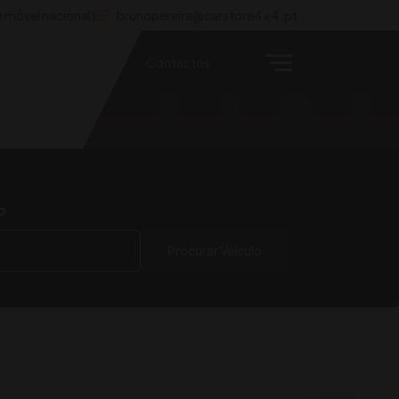
 móvel nacional)
brunopereira@carstore4x4.pt
rros
Notícias
Contactos
HAI
BIK
o
Procurar Veículo