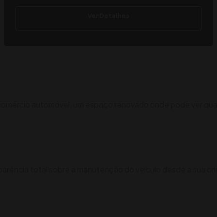
Ver Detalhes
spaço renovado
 comércio automóvel, um espaço renovado onde pode ver qualq
parência total sobre a manutenção do veículo desde a sua or