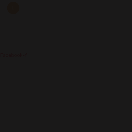
Tem alguma questão? Sinta-se à
Siga-nos
Facebook-f