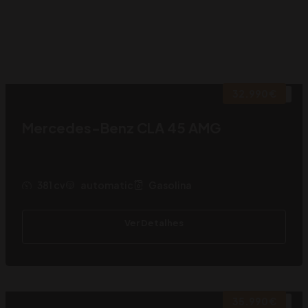
32.990 €
2015
Mercedes-Benz CLA 45 AMG
381 cv
automatic
Gasolina
Ver Detalhes
35.990 €
2021