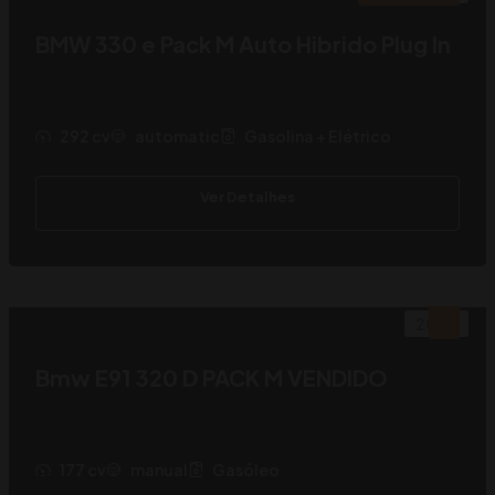
BMW 330 e Pack M Auto Hibrido Plug In
292 cv
automatic
Gasolina + Elétrico
Ver Detalhes
2007
Bmw E91 320 D PACK M VENDIDO
177 cv
manual
Gasóleo