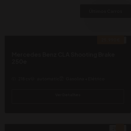
Últimos Carros
25.990 €
2022
Mercedes Benz CLA Shooting Brake
250e
218 cv
automatic
Gasolina + Elétrico
Ver Detalhes
2009