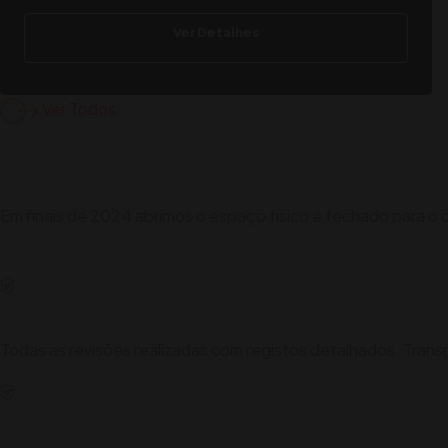
Ver Detalhes
Ver Todos
A CarStore 4x4
Comércio Automóvel num e
Em finais de 2024 abrimos o espaço físico e fechado para o
Histórico de Manutenções Completo
Todas as revisões realizadas com registos detalhados. Trans
Kms Garantidos